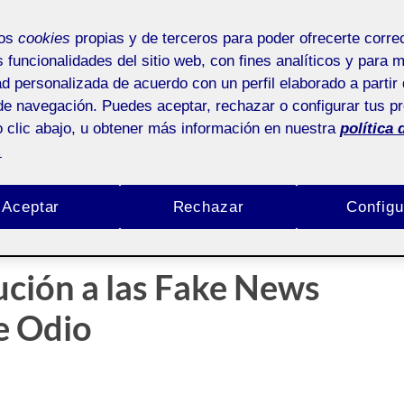
mos
cookies
propias y de terceros para poder ofrecerte corr
s funcionalidades del sitio web, con fines analíticos y para 
ad personalizada de acuerdo con un perfil elaborado a partir 
 BARRIO
/
SIN COMENTARIOS
de navegación. Puedes aceptar, rechazar o configurar tus p
 clic abajo, u obtener más información en nuestra
política 
.
-
Pública
Aceptar
Rechazar
Configu
ución a las Fake News
e Odio