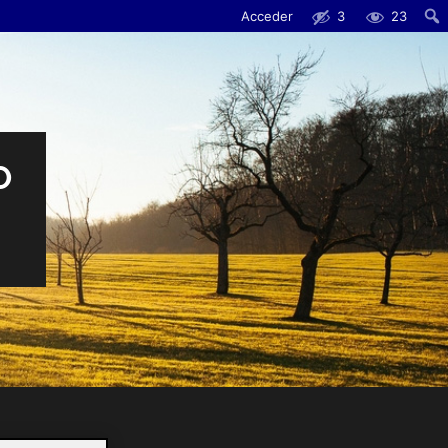
Acceder
3
23
Busc
O