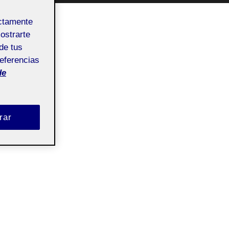
ectamente
mostrarte
de tus
referencias
de
rar